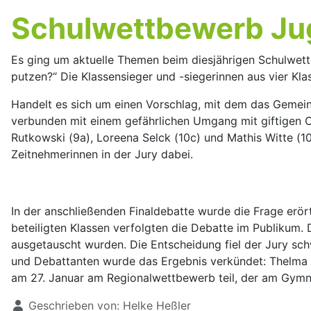
Schulwettbewerb Jug
Es ging um aktuelle Themen beim diesjährigen Schulwettb
putzen?“ Die Klassensieger und -siegerinnen aus vier Kl
Handelt es sich um einen Vorschlag, mit dem das Gemein
verbunden mit einem gefährlichen Umgang mit giftigen C
Rutkowski (9a), Loreena Selck (10c) und Mathis Witte (
Zeitnehmerinnen in der Jury dabei.
In der anschließenden Finaldebatte wurde die Frage erört
beteiligten Klassen verfolgten die Debatte im Publikum. 
ausgetauscht wurden. Die Entscheidung fiel der Jury sc
und Debattanten wurde das Ergebnis verkündet: Thelma u
am 27. Januar am Regionalwettbewerb teil, der am Gymna
Details
Geschrieben von:
Helke Heßler