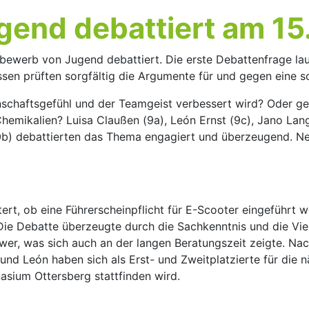
end debattiert am 15
ewerb von Jugend debattiert. Die erste Debattenfrage laute
assen prüften sorgfältig die Argumente für und gegen eine
schaftsgefühl und der Teamgeist verbessert wird? Oder ge
hemikalien? Luisa Claußen (9a), León Ernst (9c), Jano Lan
10b) debattierten das Thema engagiert und überzeugend. Ne
ert, ob eine Führerscheinpflicht für E-Scooter eingeführt w
Die Debatte überzeugte durch die Sachkenntnis und die Viel
hwer, was sich auch an der langen Beratungszeit zeigte. N
nd León haben sich als Erst- und Zweitplatzierte für die 
sium Ottersberg stattfinden wird.